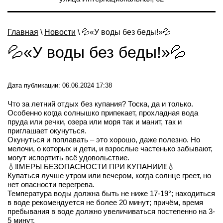
Главная
\
Новости
\ 💦«У воды без беды!»💦
💦«У воды без беды!»💦
Дата публикации: 06.06.2024 17:38
Что за летний отдых без купания? Тоска, да и только.
Особенно когда солнышко припекает, прохладная вода
пруда или речки, озера или моря так и манит, так и
приглашает окунуться.
Окунуться и поплавать – это хорошо, даже полезно. Но
мелочи, о которых и дети, и взрослые частенько забывают,
могут испортить всё удовольствие.
💧‼МЕРЫ БЕЗОПАСНОСТИ ПРИ КУПАНИИ‼💧
Купаться лучше утром или вечером, когда солнце греет, но
нет опасности перегрева.
Температура воды должна быть не ниже 17-19°; находиться
в воде рекомендуется не более 20 минут; причём, время
пребывания в воде должно увеличиваться постепенно на 3-
5 минут.